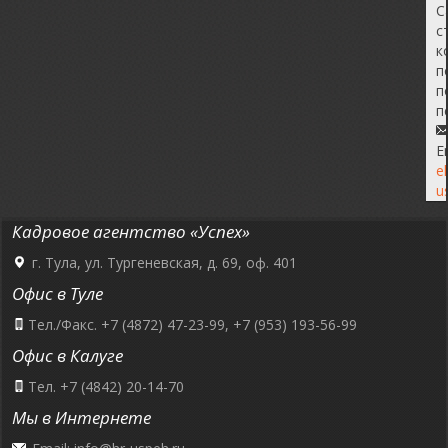
С
с
к
п
п
п
E
e
u
Кадровое агентство «Успех»
г. Тула, ул. Тургеневская, д. 69, оф. 401
Офис в Туле
Тел./Факс. +7 (4872) 47-23-99, +7 (953) 193-56-99
Офис в Калуге
Тел. +7 (4842) 20-14-70
Мы в Интернете