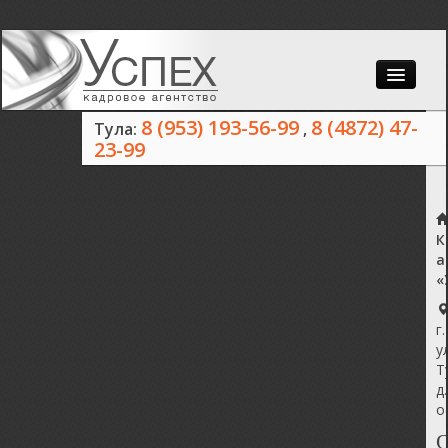
СОИСКАТЕЛЮ
Главная
8 (953) 193-56-99
8 (4872) 47-
Тула:
,
23-99
РАБОТОДАТЕЛЮ
Новости
УСЛУГИ
О компании
Контакты
К
а
«
г
ул
Т
д.
о