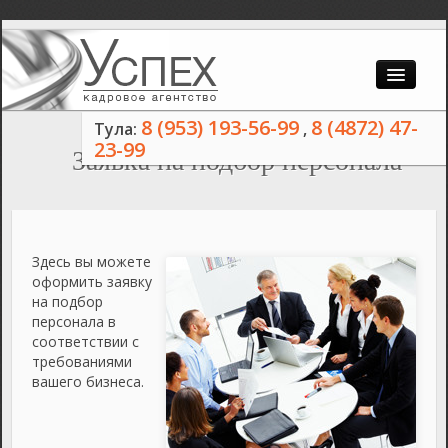
СОИСКАТЕЛЮ
Главная
8 (953) 193-56-99
8 (4872) 47-
Тула:
,
23-99
РАБОТОДАТЕЛЮ
Новости
Заявка на подбор персонала
УСЛУГИ
О компании
Контакты
Здесь вы можете
оформить заявку
на подбор
персонала в
соответствии с
требованиями
вашего бизнеса.